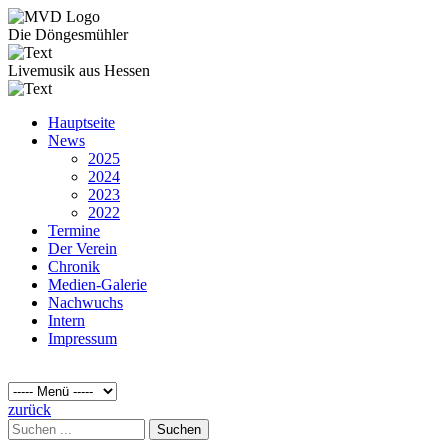
Die Döngesmühler
Livemusik aus Hessen
Hauptseite
News
2025
2024
2023
2022
Termine
Der Verein
Chronik
Medien-Galerie
Nachwuchs
Intern
Impressum
zurück
Suchen