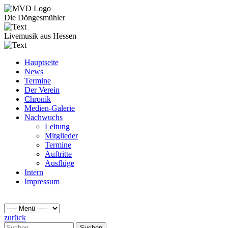
Die Döngesmühler
Livemusik aus Hessen
Hauptseite
News
Termine
Der Verein
Chronik
Medien-Galerie
Nachwuchs
Leitung
Mitglieder
Termine
Auftritte
Ausflüge
Intern
Impressum
zurück
Suchen